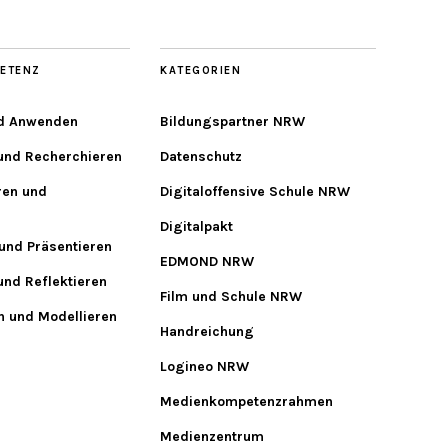
ETENZ
KATEGORIEN
d Anwenden
Bildungspartner NRW
 und Recherchieren
Datenschutz
ren und
Digitaloffensive Schule NRW
Digitalpakt
und Präsentieren
EDMOND NRW
und Reflektieren
Film und Schule NRW
n und Modellieren
Handreichung
Logineo NRW
Medienkompetenzrahmen
Medienzentrum