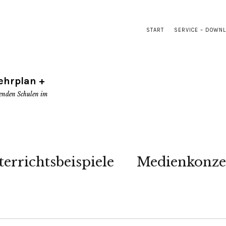
START
SERVICE – DOWN
ehrplan +
renden Schulen im
errichtsbeispiele
Medienkonze